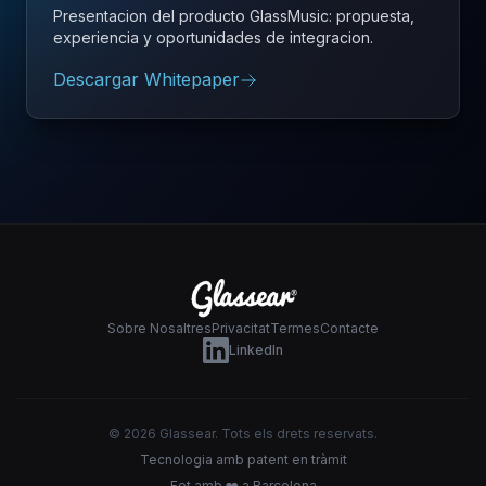
Presentacion del producto GlassMusic: propuesta,
experiencia y oportunidades de integracion.
Descargar Whitepaper
Sobre Nosaltres
Privacitat
Termes
Contacte
LinkedIn
© 2026 Glassear. Tots els drets reservats.
Tecnologia amb patent en tràmit
Fet amb ❤️ a Barcelona